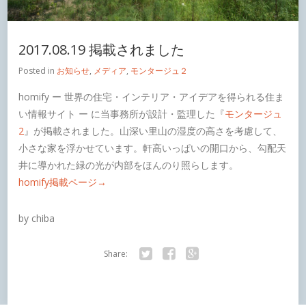
2017.08.19 掲載されました
Posted in
お知らせ
,
メディア
,
モンタージュ２
homify ー 世界の住宅・インテリア・アイデアを得られる住ま
い情報サイト ー に当事務所が設計・監理した『
モンタージュ
2
』が掲載されました。山深い里山の湿度の高さを考慮して、
小さな家を浮かせています。軒高いっぱいの開口から、勾配天
井に導かれた緑の光が内部をほんのり照らします。
homify掲載ページ→
by chiba
Share:
Twitter
Facebook
Google+