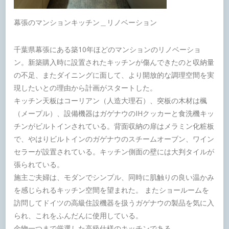
幕張のマンションキッチン＿リノベーション
千葉県幕張にある築10年ほどのマンションのリノベーショ
ン。新築購入時に設置されたキッチンが傷んできたのと収納量
の不足、またダイニングに面して、より開放的な調理空間を実
現したいとの理由から計画がスタートした。
キッチン天板はコーリアン（人造大理石）、突板の木材は楓
（メープル）、設備機器はガゲナウのIHクッカーと食洗機キッ
チンがビルトインされている。背面収納の扉はメラミン化粧板
で、やはりビルトインのガゲナウのスチームオーブン、ワイン
セラーが設置されている。キッチン側面の壁には大判タイルが
張られている。
施主ご夫婦は、モダンでシンプル、同時に肌触りの良い温かみ
を感じられるキッチン空間を望まれた。 またショールームを
訪問してドイツの高級住設機器を扱うガゲナウの製品を気に入
られ、これをふんだんに使用している。
金物一つまで厳選した高級仕様のキッチンである。