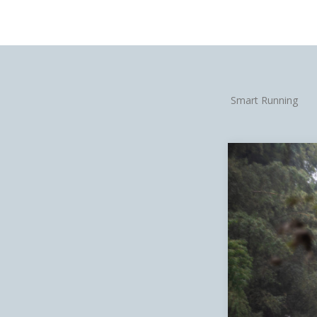
Smart Running