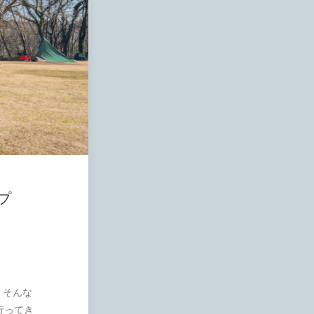
プ
。そんな
行ってき