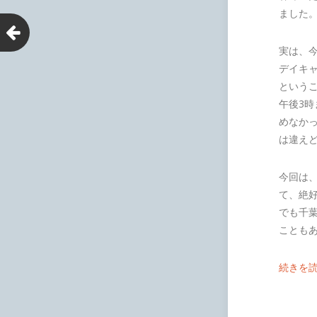
ました
実は、
デイキ
という
午後3
めなか
は違え
今回は
て、絶
でも千
ことも
続きを