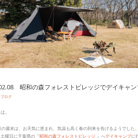
1.02.08 昭和の森フォレストビレッジでデイキャン
n
ブログ
ちは。
週目の週末は、お天気に恵まれ、気温も高く春の到来を告げるようでした
た土曜日に千葉県の『
昭和の森フォレストビレッジ
』へ
デイキャンプ
に