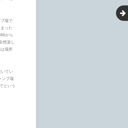
ンプ場で
しまった
0時から
全然楽し
回は場所
乾いてい
ャンプ場
でという