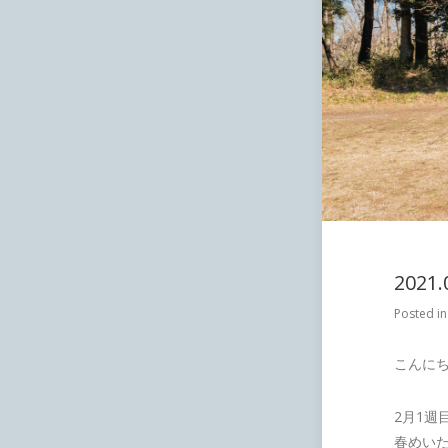
202
Posted i
こんに
2月1
春めい