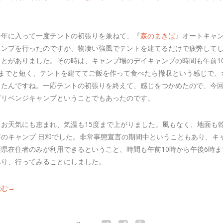
。
今年に入って一度テントの初張りを兼ねて、『
森のまきば
』オートキャ
ャンプを行ったのですが、物凄い強風でテントを建てるだけで疲弊して
ことがありました。その時は、キャンプ場のデイキャンプの時間も午前1
時までと短く、テントを建ててご飯を作って食べたら撤収という感じで、
ったんですね。一応テントの初張りを終えて、感じをつかめたので、今
どリベンジキャンプということでもあったのです。
、お天気にも恵まれ、気温も15度まで上がりました。風もなく、地面も
好のキャンプ 日和でした。非常事態宣言の期間中ということもあり、キ
葉県在住者のみが利用できるということ、時間も午前10時から午後6時ま
あり、行ってみることにしました。
読む→